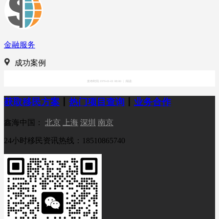
金融服务
成功案例
发布时间:1970-01-01 08:00
|
阅读:
获取移民方案
丨
热门项目查询
丨
业务合作
鑫海中国：
北京
上海
深圳
南京
24小时移民资讯热线：18510865740