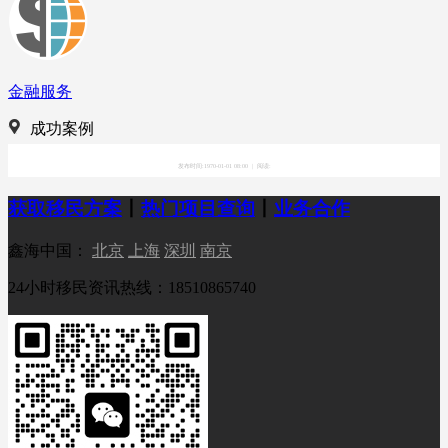
金融服务
成功案例
发布时间:1970-01-01 08:00
|
阅读:
获取移民方案
丨
热门项目查询
丨
业务合作
鑫海中国：
北京
上海
深圳
南京
24小时移民资讯热线：18510865740