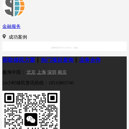
金融服务
成功案例
发布时间:1970-01-01 08:00
|
阅读:
获取移民方案
丨
热门项目查询
丨
业务合作
鑫海中国：
北京
上海
深圳
南京
24小时移民资讯热线：18510865740