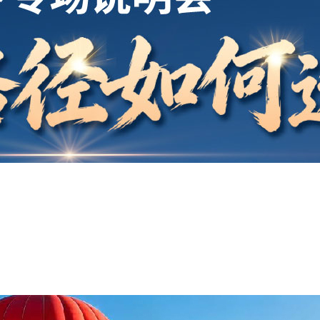
开户
安家
案例
鑫海