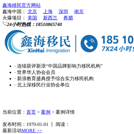
鑫海移民官方网站
鑫海中国：
北京
上海
深圳
南京
火爆项目：
美国
新西兰
希腊
24小时热线：
18510865740
· 连续获评新浪“中国品牌影响力移民机构”
· 世界华人协会会员
· 新浪教育盛典授予综合实力移民机构
· 北上深移民行业协会单位
当前位置：
首页
>
案例
> 案例详情
发布时间：1970-01-01 丨 阅读：
最新活动
MORE >>