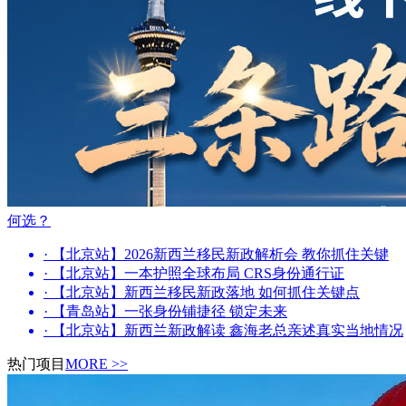
何选？
· 【北京站】2026新西兰移民新政解析会 教你抓住关键
· 【北京站】一本护照全球布局 CRS身份通行证
· 【北京站】新西兰移民新政落地 如何抓住关键点
· 【青岛站】一张身份铺捷径 锁定未来
· 【北京站】新西兰新政解读 鑫海老总亲述真实当地情况
热门项目
MORE >>