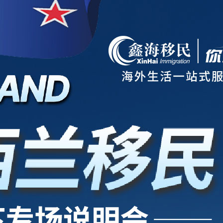
项目
新西兰
美国
欧洲
护照
澳洲
加拿大
亚洲
海房