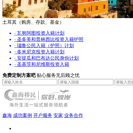
土耳其（购房、存款、基金）
· 瓦努阿图投资入籍计划
· 圣多美和普林西比投资入籍护照
· 瑙鲁公民入籍（护照）计划
· 多米尼克投资入籍计划
· 安提瓜和巴布达公民身份计划
· 圣基茨和尼维斯投资入籍
免费定制方案吧
贴心服务无后顾之忧
鑫海
成功案例
开户服务
安家
业务合作
鑫海（北京）总部