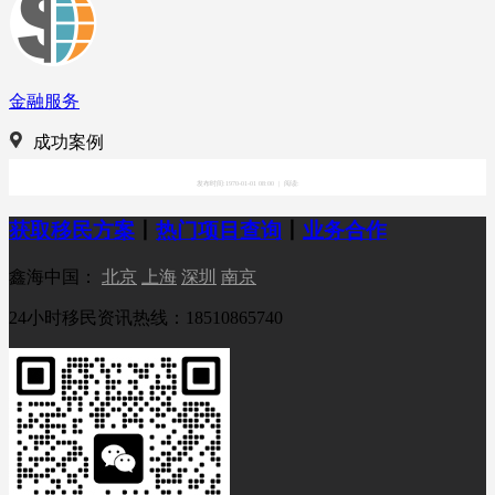
金融服务
成功案例
发布时间:1970-01-01 08:00
|
阅读:
获取移民方案
丨
热门项目查询
丨
业务合作
鑫海中国：
北京
上海
深圳
南京
24小时移民资讯热线：18510865740