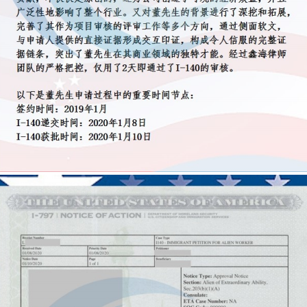
开户
安家
案例
鑫海