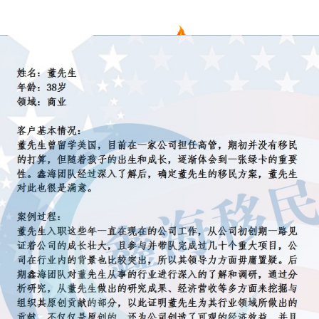
项目
新西兰
美国
欧洲
护照
澳洲
加拿大
亚洲
海房