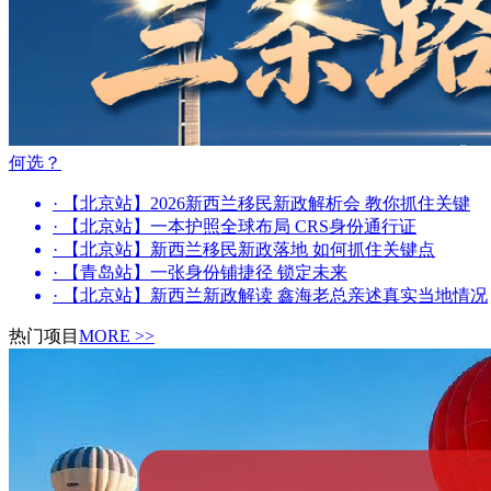
何选？
· 【北京站】2026新西兰移民新政解析会 教你抓住关键
· 【北京站】一本护照全球布局 CRS身份通行证
· 【北京站】新西兰移民新政落地 如何抓住关键点
· 【青岛站】一张身份铺捷径 锁定未来
· 【北京站】新西兰新政解读 鑫海老总亲述真实当地情况
热门项目
MORE >>