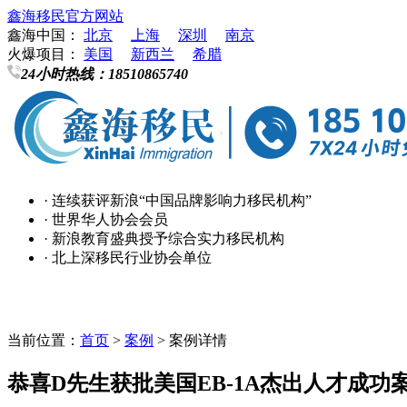
鑫海移民官方网站
鑫海中国：
北京
上海
深圳
南京
火爆项目：
美国
新西兰
希腊
24小时热线：
18510865740
· 连续获评新浪“中国品牌影响力移民机构”
· 世界华人协会会员
· 新浪教育盛典授予综合实力移民机构
· 北上深移民行业协会单位
当前位置：
首页
>
案例
> 案例详情
恭喜D先生获批美国EB-1A杰出人才成功