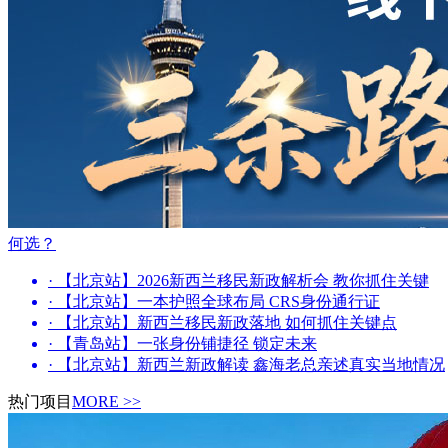
何选？
· 【北京站】2026新西兰移民新政解析会 教你抓住关键
· 【北京站】一本护照全球布局 CRS身份通行证
· 【北京站】新西兰移民新政落地 如何抓住关键点
· 【青岛站】一张身份铺捷径 锁定未来
· 【北京站】新西兰新政解读 鑫海老总亲述真实当地情况
热门项目
MORE >>