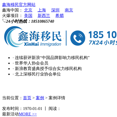
鑫海移民官方网站
鑫海中国：
北京
上海
深圳
南京
火爆项目：
美国
新西兰
希腊
24小时热线：
18510865740
· 连续获评新浪“中国品牌影响力移民机构”
· 世界华人协会会员
· 新浪教育盛典授予综合实力移民机构
· 北上深移民行业协会单位
当前位置：
首页
>
案例
> 案例详情
发布时间：1970-01-01 丨 阅读：
最新活动
MORE >>