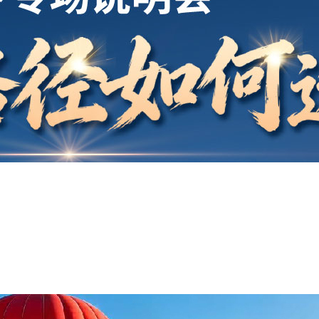
开户
安家
案例
鑫海