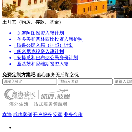
土耳其（购房、存款、基金）
· 瓦努阿图投资入籍计划
· 圣多美和普林西比投资入籍护照
· 瑙鲁公民入籍（护照）计划
· 多米尼克投资入籍计划
· 安提瓜和巴布达公民身份计划
· 圣基茨和尼维斯投资入籍
免费定制方案吧
贴心服务无后顾之忧
鑫海
成功案例
开户服务
安家
业务合作
鑫海（北京）总部