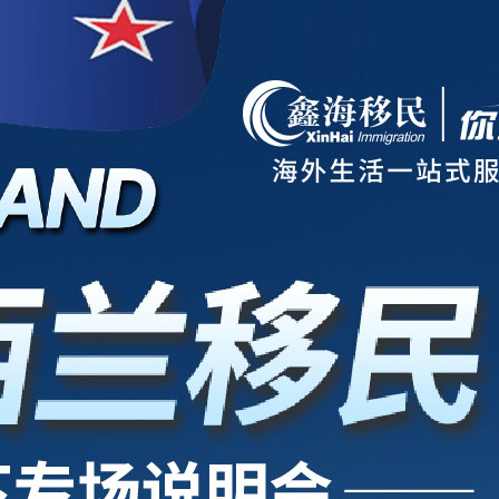
项目
新西兰
美国
欧洲
护照
澳洲
加拿大
亚洲
海房