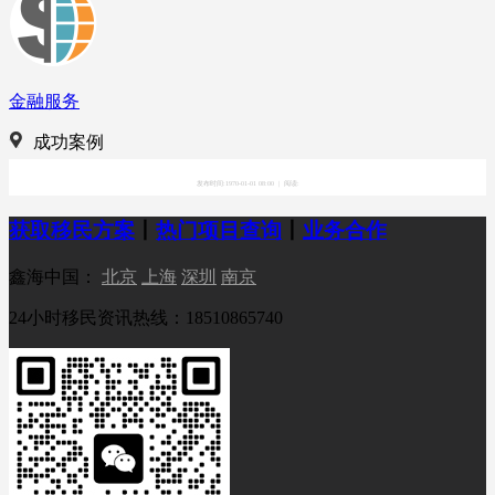
金融服务
成功案例
发布时间:1970-01-01 08:00
|
阅读:
获取移民方案
丨
热门项目查询
丨
业务合作
鑫海中国：
北京
上海
深圳
南京
24小时移民资讯热线：18510865740