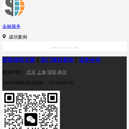
金融服务
成功案例
发布时间:1970-01-01 08:00
|
阅读:
获取移民方案
丨
热门项目查询
丨
业务合作
鑫海中国：
北京
上海
深圳
南京
24小时移民资讯热线：18510865740