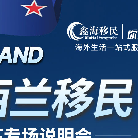
项目
新西兰
美国
欧洲
护照
澳洲
加拿大
亚洲
海房