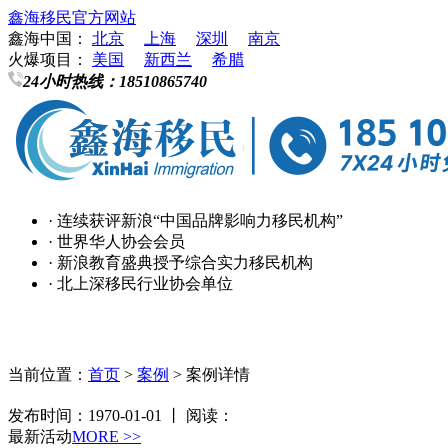
鑫海移民官方网站
鑫海中国：
北京
上海
深圳
南京
火爆项目：
美国
新西兰
希腊
24小时热线：
18510865740
· 连续获评新浪“中国品牌影响力移民机构”
· 世界华人协会会员
· 新浪教育盛典授予综合实力移民机构
· 北上深移民行业协会单位
当前位置：
首页
>
案例
> 案例详情
发布时间：1970-01-01 丨 阅读：
最新活动
MORE >>