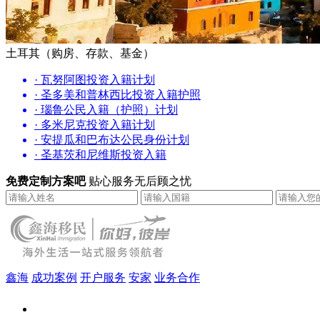
土耳其（购房、存款、基金）
· 瓦努阿图投资入籍计划
· 圣多美和普林西比投资入籍护照
· 瑙鲁公民入籍（护照）计划
· 多米尼克投资入籍计划
· 安提瓜和巴布达公民身份计划
· 圣基茨和尼维斯投资入籍
免费定制方案吧
贴心服务无后顾之忧
鑫海
成功案例
开户服务
安家
业务合作
鑫海（北京）总部