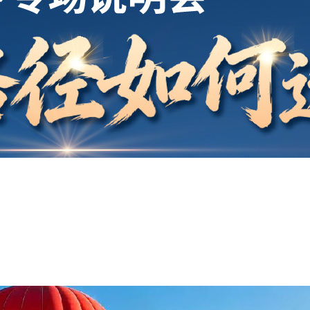
开户
安家
案例
鑫海