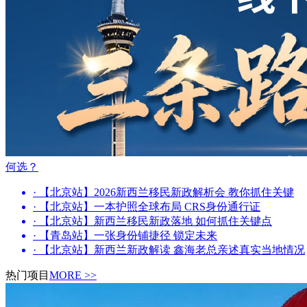
何选？
· 【北京站】2026新西兰移民新政解析会 教你抓住关键
· 【北京站】一本护照全球布局 CRS身份通行证
· 【北京站】新西兰移民新政落地 如何抓住关键点
· 【青岛站】一张身份铺捷径 锁定未来
· 【北京站】新西兰新政解读 鑫海老总亲述真实当地情况
热门项目
MORE >>