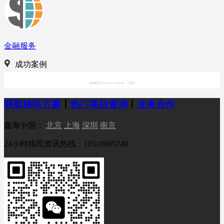
金融服务
成功案例
发布时间:1970-01-01 08:00
|
阅读:
获取移民方案
丨
热门项目查询
丨
业务合作
鑫海中国：
北京
上海
深圳
南京
24小时移民资讯热线：18510865740