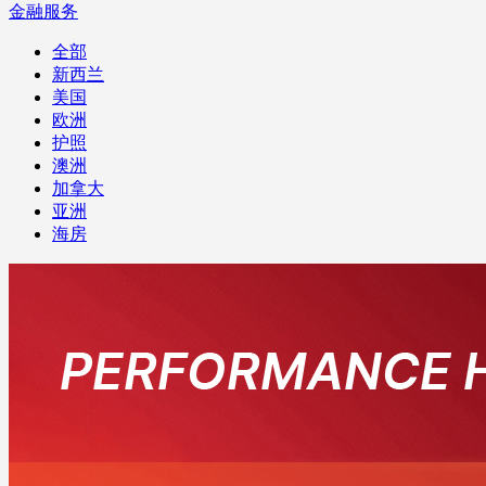
金融服务
全部
新西兰
美国
欧洲
护照
澳洲
加拿大
亚洲
海房