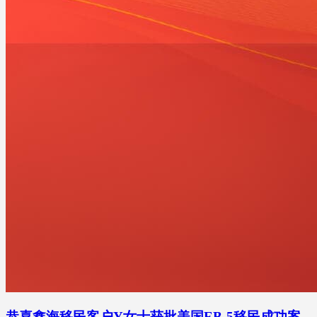
恭喜鑫海移民客户Y女士获批美国EB-5移民成功案