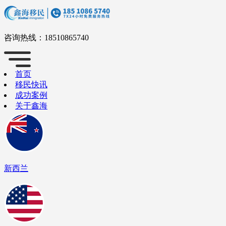
咨询热线：
18510865740
首页
移民快讯
成功案例
关于鑫海
新西兰