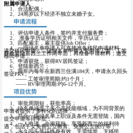
附属申请人
1、合法配偶；
2、24周岁以下经济不独立未婚子女。
1、评估申请人条件，签约并支付服务费；
2、 准备学历证明相关文件，学历认证；
3、匹配雇主，雇主提供Job Offer；
4、一级绿名单申请人可直接准备移民申请材料，
递交移民申请；二级绿名单申请人先申请工签，工签
获批登陆新西兰工作两年后，再准备申请材料，递交
移民申请；
5、申请获批，获得RV居民签证；
6、登陆新西兰；
7、两年内每年在新西兰住满184天，申请永久回头
签证PRV。
—— 工签审理周期:约1个月；
——
RV审理周期:约6-12个月。
1、审批周期短，获批率高；
2、绿名单涵盖了多个高技能领域，为不同背景的
申请者提供了多样化的选择；
3、符合一级绿名单上职业及条件无需登陆，国内
提交申请等待审批；
4、一人申请，全家获批，享受新西兰的福利待
遇，包括子女免费公立教育、免费公立医疗等；
5、永久回头签证终身有效，无需续签，无移民