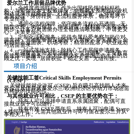
爱尔兰工作居留品牌优势
1、全维度资源联动：作为出国移民领域标杆机
构，与爱尔兰本土权威律所、合规雇主及专业职业机
构达成深度战略合作，打通 “岗位匹配 - 工作申请 -
居留办理 - 身份转换” 全流程服务体系，确保每环节
专业衔接。
2、透明化流程保障：坚守服务流程公开透明，无
隐性收费，岗位信息、申请进度、材料要求全程实时
同步，让客户对居留办理全链路清晰知晓，申请更安
心、决策更放心。
3、定制化适配服务：提供专属赴爱考察与岗位对
接支持，当地配备资深顾问专人对接 + 专车服务，全
程陪同企业面谈、职场考察，精准匹配客户职业规划
与居留需求。
4、一站式落地支持：除核心工作居留申请服务
外，延伸覆盖登陆后职场融入、生活适配、子女教育
衔接等增值服务，全方位解决客户异国工作生活的后
顾之忧，实现 “居留获批 + 稳定安居” 无缝衔接。
关键技能工签Critical Skills Employment Permits
（CESP）
关键技能就业许可 (CSEP) 旨在吸引高技能人才来
爱尔兰居住并从事爱尔兰/欧洲经济区劳动力市场急需
且稀缺的技能岗位。
与其他就业许可相比，CSEP 的主要优势在于：
1、持有人可以选择申请直系亲属团聚，配偶可直
接就业孩子可以随行。
2、持有有效 CSEP 两年后，持有人可以申请 Stamp
4 移民许可，无需其他就业许可即可留在爱尔兰并从
事相关工作。