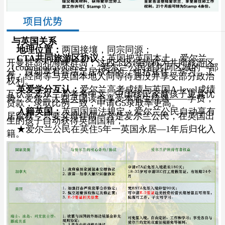
与英国关系
地理位置：
两国接壤，同宗同源；
CTA共同旅游区协议：
英国把英国本土、爱尔兰、
开曼群岛和海峡群岛，这四个区域统称为共同旅游区
（commontravelarea），爱尔兰公民是共同区域的一部
分，自动享有合法定居权利的，包括居住、学习、工
作、经商等与英国本地人同等待遇没并享受部分政治
权利。
英爱学分互认：
爱尔兰高考成绩与英国A-level成绩
互认；爱尔兰高考考中文，中国移民家庭孩子更具优
势；爱尔兰人在英国读书享受本地生待遇——学费，
贷款，录取比例一致，申请G5录取率更高。
入籍英国：
英国国籍法规定：爱尔兰公民自动享有
居留权，只要父母任何一方是爱尔兰公民，在英国出
生的孩子自动获得英国国籍；
★爱尔兰公民在英住5年一英国永居—1年后归化入
籍。