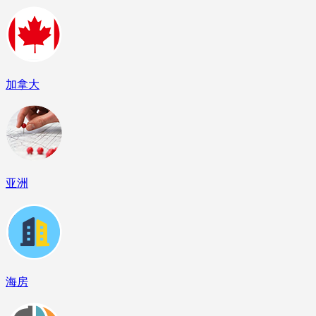
加拿大
亚洲
海房