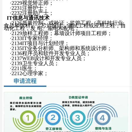
·
2229
视觉矫正师；
·
2231
注册护士；
·
2232
注册助产士；
IT信息与通讯技术
·2126质量控制，或验证；监管工程（高科技行业;
食品和饮料）；芯片设计、测试工程或应用工程；自
动化工程；发 电、输电和配电；
·
2129放样工程师；幕墙设计师项目工程师；
·
2133IT专家经理；
·
2134IT项目与计划经理；
·2135IT业务分析师、架构师和系统设计师；
·2136程序员和软件开发专业人员；
·2137WEB设计和开发专业人员；
·2139卫生专业人员；
·
2211医生；
·
2212心理学家；