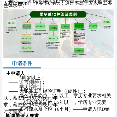
爱尔兰工签获批中印度位于榜首。2025年中国申请
人获批966份、拒签率8.44%，通过率高于爱尔兰工签
整体水平。
主申请人
—— 5周岁以上；
——
语言(弹性)；
——
学历(弹性)；
——
无犯罪工作经验证明（(硬性）；
——
绿色清单岗位：2年以上，学历专业要求相关
联，薪资超过3.8万欧元/年；
——
非绿色清单岗位：5年以上，学历专业无要
求，薪资超过6.4万欧元/年；
——
银行流水及个税（6个月）——申请入境D签
时才需要；
附属申请人要求