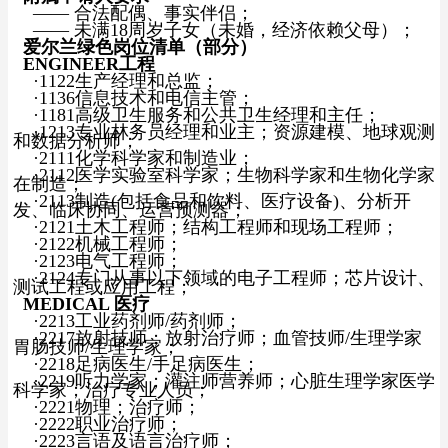
——
合法配偶、事实伴侣；
——
未满18周岁子女（未婚，经济依赖父母）；
爱尔兰绿色岗位清单（部分）
ENGINEER工程
·1122生产经理和总监；
·1136信息技术和电信主管；
·1181
高级卫生服务和公共卫生经理和主任；
·1213
专业林务员经理和业主；
资源建模、地球观测
和数据分析师；
·2111
化学科学家和制造业；
·2112
医学实验室科学家；生物科学家和生物化学家
在制造；
·2113
制造(包括食品和饮料、医疗设备)、
分析开
发、临床协同、
运营预测器；
·2121
土木工程师；
结构工程师和现场工程师；
·2122机械工程师；
·2123电气工程师；
·2124专门从事以下领域的电子工程师；芯片设计、
测试工程或应用工程；
MEDICAL 医疗
·
2213工业药剂师/药剂师；
·
2217放射技师；放射治疗师；血管技师/生理学家
胃肠技师/生理学家；
·
2218足病医生/手足病医生；
·
2219听力学家；灌注师营养师；心脏生理学家医学
科学家；治疗专业人员；
·
2221
物理；治疗师；
·
2222
职业治疗师；
·
2223
言语及语言治疗师；