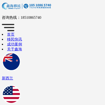
咨询热线：
18510865740
首页
移民快讯
成功案例
关于鑫海
新西兰