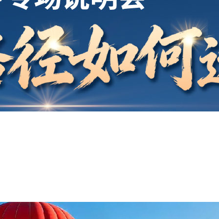
开户
安家
案例
鑫海