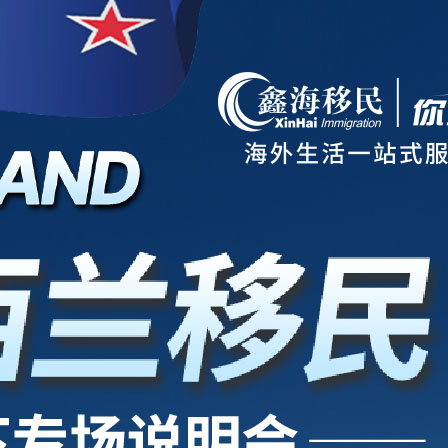
项目
新西兰
美国
欧洲
护照
澳洲
加拿大
亚洲
海房