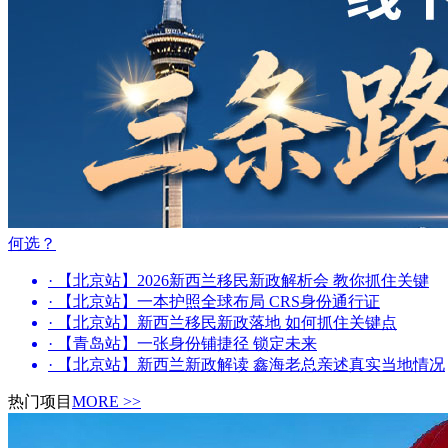
何选？
· 【北京站】2026新西兰移民新政解析会 教你抓住关键
· 【北京站】一本护照全球布局 CRS身份通行证
· 【北京站】新西兰移民新政落地 如何抓住关键点
· 【青岛站】一张身份铺捷径 锁定未来
· 【北京站】新西兰新政解读 鑫海老总亲述真实当地情况
热门项目
MORE >>