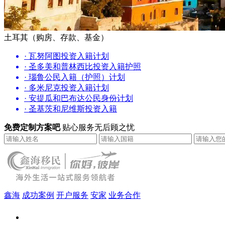
土耳其（购房、存款、基金）
· 瓦努阿图投资入籍计划
· 圣多美和普林西比投资入籍护照
· 瑙鲁公民入籍（护照）计划
· 多米尼克投资入籍计划
· 安提瓜和巴布达公民身份计划
· 圣基茨和尼维斯投资入籍
免费定制方案吧
贴心服务无后顾之忧
鑫海
成功案例
开户服务
安家
业务合作
鑫海（北京）总部