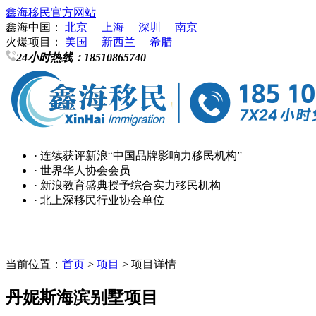
鑫海移民官方网站
鑫海中国：
北京
上海
深圳
南京
火爆项目：
美国
新西兰
希腊
24小时热线：
18510865740
· 连续获评新浪“中国品牌影响力移民机构”
· 世界华人协会会员
· 新浪教育盛典授予综合实力移民机构
· 北上深移民行业协会单位
当前位置：
首页
>
项目
> 项目详情
丹妮斯海滨别墅项目