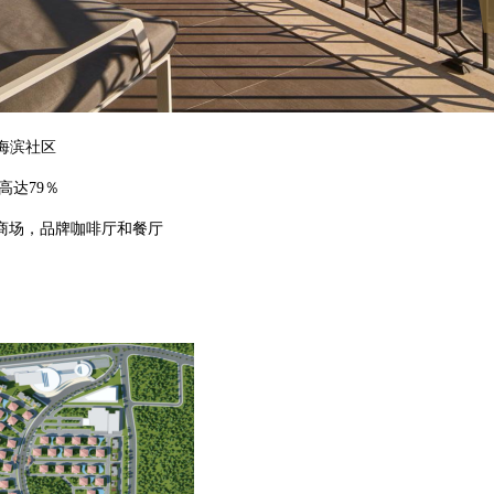
开户
安家
米海滨社区
案例
高达79％
商场，品牌咖啡厅和餐厅
鑫海