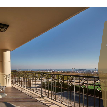
项目
新西兰
美国
欧洲
护照
澳洲
加拿大
亚洲
海房