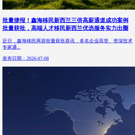
批量捷报！鑫海移民新西兰三倍高薪通道成功案例
批量获批，高端人才移民新西兰优选服务实力出圈
近日，鑫海移民再迎批量获批喜讯，多名企业高管、资深技术
专家通...
发布日期：2026-07-08