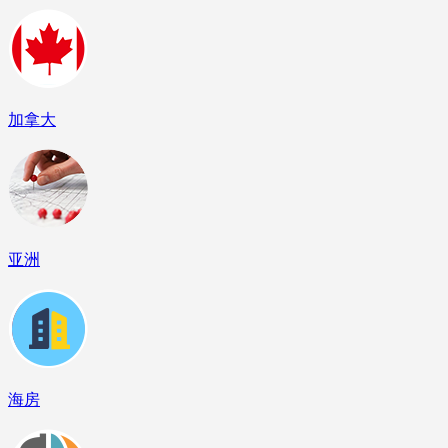
加拿大
亚洲
海房