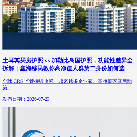
土耳其买房护照 vs 加勒比岛国护照，功能性差异全
拆解｜鑫海移民教你高净值人群第二身份如何选
全球 CRS 监管持续收紧，越来越多企业家、高净值家庭启动
第...
发布日期：2026-07-23