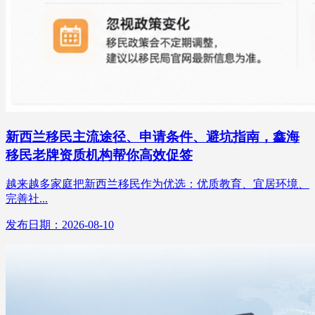
新西兰移民主流途径、申请条件、避坑指南，鑫海
移民老牌资质机构帮你高效促签
越来越多家庭把新西兰移民作为优选：优质教育、宜居环境、
完善社...
发布日期：2026-08-10