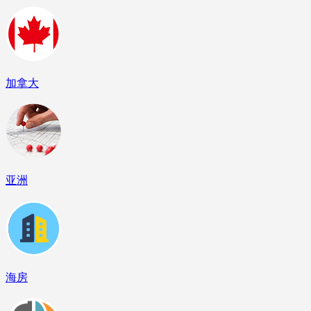
加拿大
亚洲
海房