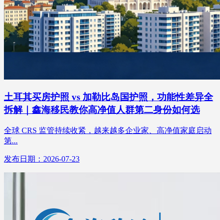
土耳其买房护照 vs 加勒比岛国护照，功能性差异全
拆解｜鑫海移民教你高净值人群第二身份如何选
全球 CRS 监管持续收紧，越来越多企业家、高净值家庭启动
第...
发布日期：2026-07-23