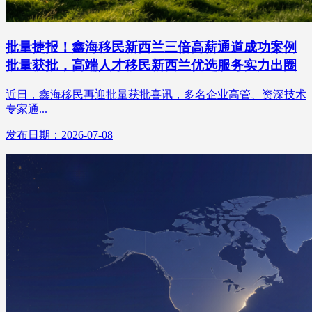
批量捷报！鑫海移民新西兰三倍高薪通道成功案例
批量获批，高端人才移民新西兰优选服务实力出圈
近日，鑫海移民再迎批量获批喜讯，多名企业高管、资深技术
专家通...
发布日期：2026-07-08