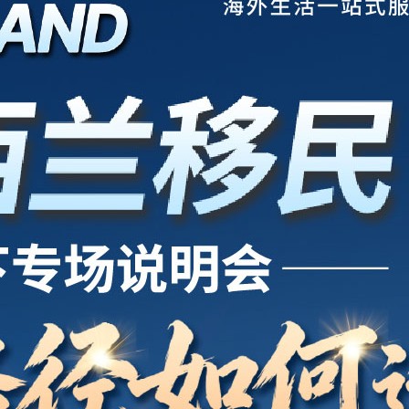
开户
安家
案例
鑫海