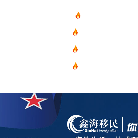
项目
新西兰
美国
欧洲
护照
澳洲
加拿大
亚洲
海房