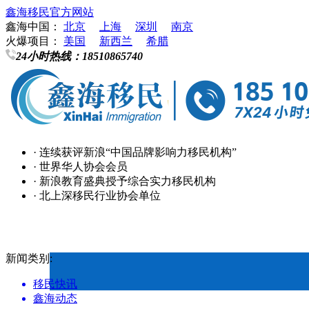
鑫海移民官方网站
鑫海中国：
北京
上海
深圳
南京
火爆项目：
美国
新西兰
希腊
24小时热线：
18510865740
· 连续获评新浪“中国品牌影响力移民机构”
· 世界华人协会会员
· 新浪教育盛典授予综合实力移民机构
· 北上深移民行业协会单位
新闻类别:
移民快讯
鑫海动态