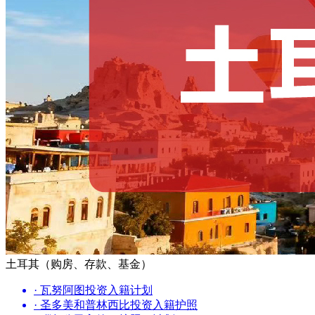
土耳其（购房、存款、基金）
· 瓦努阿图投资入籍计划
· 圣多美和普林西比投资入籍护照