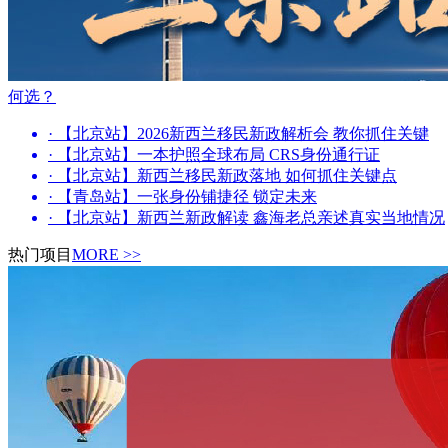
何选？
· 【北京站】2026新西兰移民新政解析会 教你抓住关键
· 【北京站】一本护照全球布局 CRS身份通行证
· 【北京站】新西兰移民新政落地 如何抓住关键点
· 【青岛站】一张身份铺捷径 锁定未来
· 【北京站】新西兰新政解读 鑫海老总亲述真实当地情况
热门项目
MORE >>