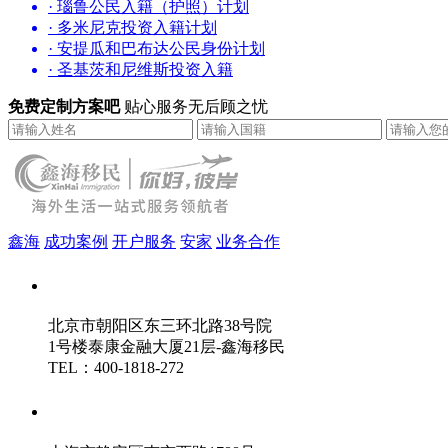
· 瑙鲁公民入籍（护照）计划
· 多米尼克投资入籍计划
· 安提瓜和巴布达公民身份计划
· 圣基茨和尼维斯投资入籍
免费定制方案吧
贴心服务无后顾之忧
鑫海
成功案例
开户服务
安家
业务合作
鑫海（北京）总部
北京市朝阳区东三环北路38号院
1号楼泰康金融大厦21层-鑫海移民
TEL：400-1818-272
鑫海（上海）分公司