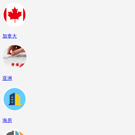
加拿大
亚洲
海房