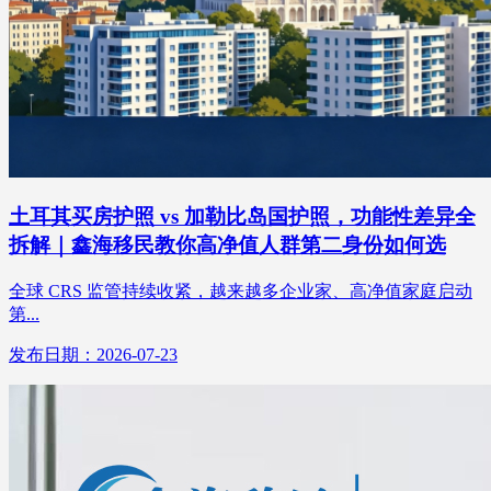
土耳其买房护照 vs 加勒比岛国护照，功能性差异全
拆解｜鑫海移民教你高净值人群第二身份如何选
全球 CRS 监管持续收紧，越来越多企业家、高净值家庭启动
第...
发布日期：2026-07-23