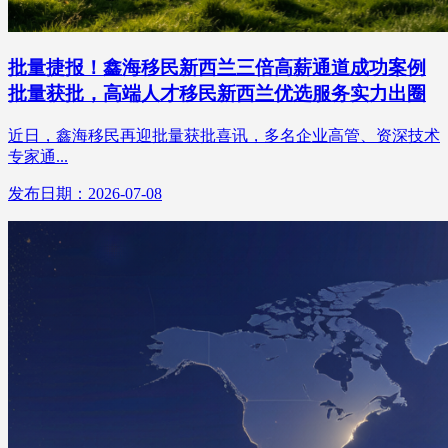
批量捷报！鑫海移民新西兰三倍高薪通道成功案例
批量获批，高端人才移民新西兰优选服务实力出圈
近日，鑫海移民再迎批量获批喜讯，多名企业高管、资深技术
专家通...
发布日期：2026-07-08