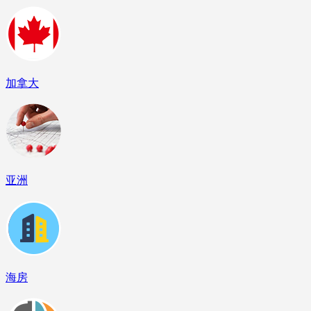
加拿大
亚洲
海房