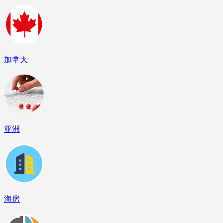
加拿大
亚洲
海房