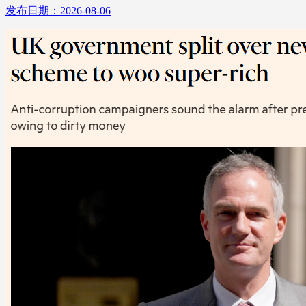
发布日期：2026-08-06