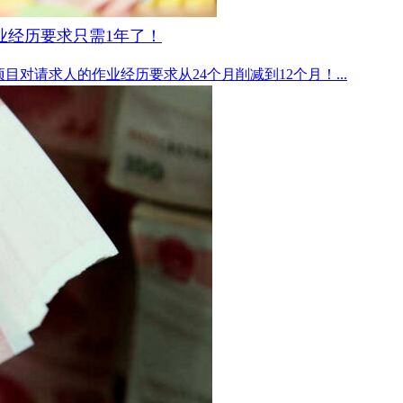
业经历要求只需1年了！
开户
项目对请求人的作业经历要求从24个月削减到12个月！...
安家
案例
鑫海