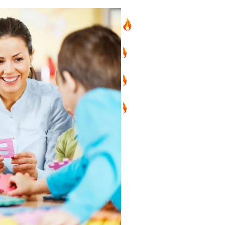
项目
新西兰
美国
欧洲
护照
澳洲
加拿大
亚洲
海房