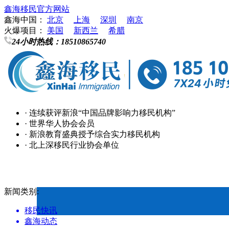
鑫海移民官方网站
鑫海中国：
北京
上海
深圳
南京
火爆项目：
美国
新西兰
希腊
24小时热线：
18510865740
· 连续获评新浪“中国品牌影响力移民机构”
· 世界华人协会会员
· 新浪教育盛典授予综合实力移民机构
· 北上深移民行业协会单位
新闻类别:
移民快讯
鑫海动态