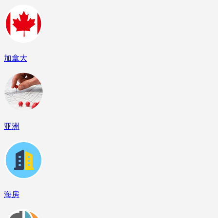
加拿大
亚洲
海房