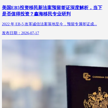
美国EB5投资移民新法案预留签证深度解析，当下
是否值得投资？鑫海移民专业研判
2022 年 EB-5 改革诚信法案落地至今，预留专属签证成...
发布日期：2026-07-17