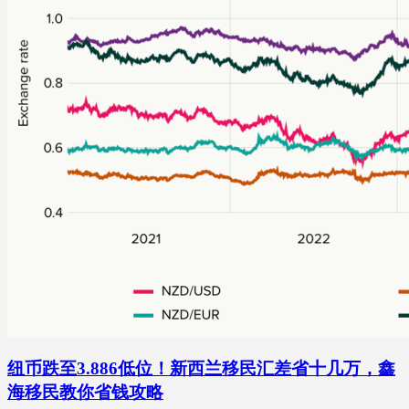
纽币跌至3.886低位！新西兰移民汇差省十几万，鑫
海移民教你省钱攻略