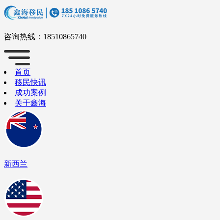
咨询热线：
18510865740
首页
移民快讯
成功案例
关于鑫海
新西兰