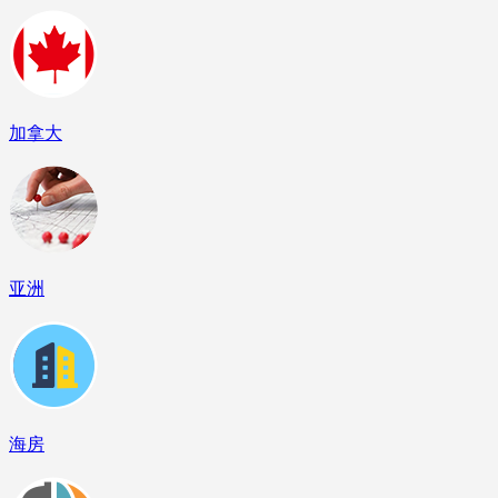
加拿大
亚洲
海房